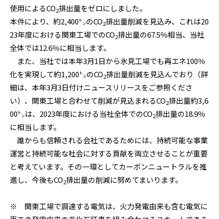
使用によるCO
排出量をゼロにしました。
2
本件により、約2,400㌧のCO
排出量削減を見込み、これは20
2
23年度における関東工場でのCO
排出量の67.5％相当、当社
2
全体では12.6％に相当します。
また、当社では本年3月1日から氷見工場でも再エネ100％
化を実現して約1,200㌧のCO
排出量削減を見込んでおり（詳
2
細は、本年3月3日付けニュースリリースをご参照くださ
い）、関東工場と合わせて削減が見込まれるCO
排出量約3,6
2
00㌧は、2023年度における当社全体でのCO
排出量の18.9％
2
に相当します。
誰からも信頼される会社であるためには、持続可能な事業
運営と持続可能な社会に対する貢献を両立させることが重要
と考えています。その一環としてカーボンニュートラルを推
進し、今後もCO
排出量の削減に努めてまいります。
2
※ 関東工場で調達する電気は、火力発電由来も含む電気に