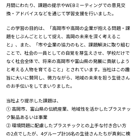
月間にわたり、課題の提示やWEBミーティングでの意見交
換・アドバイスなどを通じて学習支援を行いました。
この学習の目的は、「高岡市や高岡の企業が抱える問題・課
題をじぶんごととして捉え、高岡の未来を深く考えるこ
と」、また、「市や企業の協力のもと、課題解決に取り組む
ことで、社会の一員としての自覚を芽生えさせ、学校だけで
なく社会全体で、将来の高岡市や富山県の発展に貢献しよう
と考える人物を育てること」とされています。当社はこの趣
旨に大いに賛同し、微力ながら、地域の未来を担う生徒さん
のお手伝いをしてまいりました。
当社より提示した課題は、
① 高岡市、富山県の伝統産業、地域性を活かしたプラスチッ
ク製品あるいは事業
② 環境問題に配慮したプラスチックとの上手な付き合い方
の2点でしたが、4グループ計16名の生徒さんたちが真剣に検